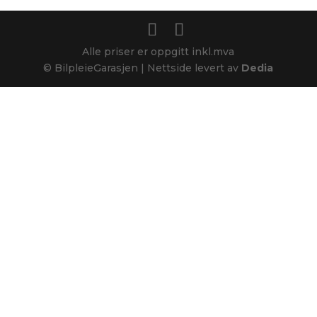
Alle priser er oppgitt inkl.mva
© BilpleieGarasjen | Nettside levert av
Dedia